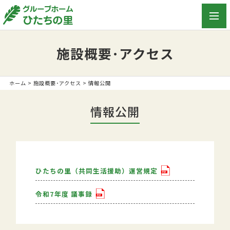
toggl
navig
施設概要･アクセス
ホーム
>
施設概要･アクセス
> 情報公開
情報公開
ひたちの里（共同生活援助）運営規定
令和7年度 議事録